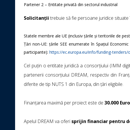
Partener 2 – Entitate privată din sectorul industrial
Solicitanții
trebuie să fie persoane juridice situate 
Statele membre ale UE (inclusiv țările și teritoriile de pe
Țări non-UE: țările SEE enumerate în Spațiul Economic 
participante):
https://ec.europa.eu/info/funding-tenders
Cel puțin o entitate juridică a consorțiului (IMM digit
partenerii consorțiului DREAM, respectiv din Franța
diferite de tip NUTS 1 din Europa, din țări eligibile.
Finanțarea maximă per proiect este de
30.000 Eur
Apelul DREAM va oferi
sprijin financiar pentru d