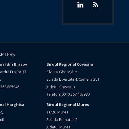
APTERS
nal din Brasov
Biroul Regional Covasna
rdul Eroilor 33.
Sfantu Gheorghe
v
Strada Libertatii 4, Camera 201
 368 885946
Judetul Covasna
Telefon: 0040 367 403980
onal Harghita
Biroul Regional Mures
c,
Targu Mures,
tii
Strada Primariei 2
Judetul Mures