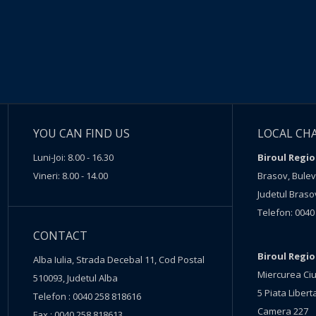
YOU CAN FIND US
LOCAL CH
Luni-Joi: 8.00 - 16.30
Biroul Regio
Vineri: 8.00 - 14.00
Brasov, Buleva
Judetul Braso
Telefon: 0040
CONTACT
Biroul Regi
Alba Iulia, Strada Decebal 11, Cod Postal
Miercurea Ciu
510093, Judetul Alba
5 Piata Liberta
Telefon : 0040 258 818616
Camera 227
Fax : 0040 258 818613