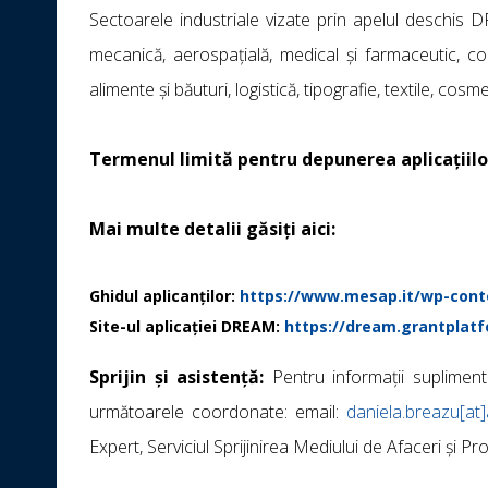
Sectoarele industriale vizate prin apelul deschis D
mecanică, aerospațială, medical și farmaceutic, const
alimente și băuturi, logistică, tipografie, textile, co
Termenul limită pentru depunerea aplicațiilor
Mai multe detalii găsiți aici
:
Ghidul aplicanților:
https://www.mesap.it/wp-conte
Site-ul aplicației DREAM:
https://dream.grantplat
Sprijin și asistență:
Pentru informații suplimenta
următoarele coordonate: email:
daniela.breazu[at
Expert, Serviciul Sprijinirea Mediului de Afaceri și Pr