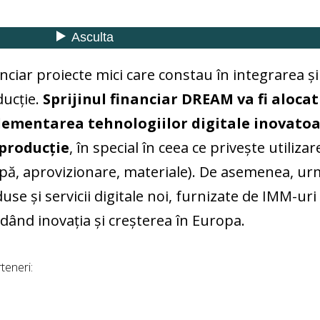
nciar proiecte mici care constau în integrarea și
ducție.
Sprijinul financiar DREAM va fi aloca
ementarea tehnologiilor digitale inovato
 producție
, în special în ceea ce privește utiliz
 apă, aprovizionare, materiale). De asemenea, u
se și servicii digitale noi, furnizate de IMM-uri
idând inovația și creșterea în Europa.
teneri: