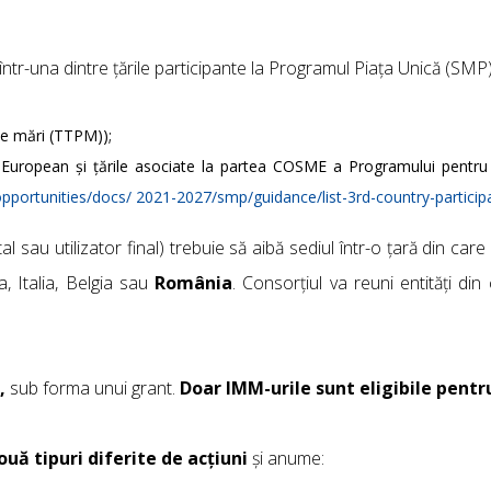
într-una dintre țările participante la Programul Piața Unică (SMP
ste mări (TTPM));
European și țările asociate la partea COSME a Programului pentru pi
/opportunities/docs/ 2021-2027/smp/guidance/list-3rd-country-partici
al sau utilizator final) trebuie să aibă sediul într-o țară din car
, Italia, Belgia sau
România
. Consorțiul va reuni entități din
o,
sub forma unui grant.
Doar IMM-urile sunt eligibile pentru
ouă tipuri diferite de acțiuni
și anume: