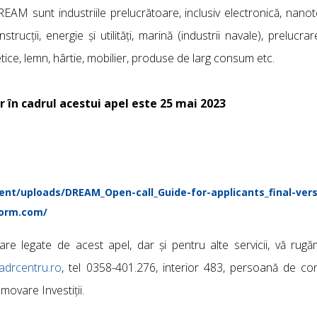
REAM sunt industriile prelucrătoare, inclusiv electronică, nanot
rucții, energie și utilități, marină (industrii navale), prelucra
smetice, lemn, hârtie, mobilier, produse de larg consum etc.
 în cadrul acestui apel este 25 mai 2023
nt/uploads/DREAM_Open-call_Guide-for-applicants_final-vers
form.com/
re legate de acest apel, dar și pentru alte servicii, vă rug
]adrcentru.ro
, tel 0358-401.276, interior 483, persoană de co
omovare Investiții.