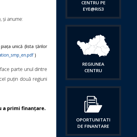
CENTRU PE
EYE@RIS3
), și anume:
ața unică (lista țărilor
pation_smp_en.pdf
)
REGIUNEA
e face parte unul dintre
CENTRU
 cel puțin două regiuni
 a primi finanțare.
OPORTUNITATI
DE FINANTARE