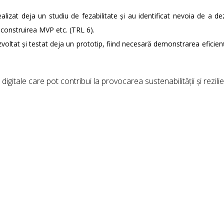
lizat deja un studiu de fezabilitate și au identificat nevoia de a de
 construirea MVP etc. (TRL 6).
oltat și testat deja un prototip, fiind necesară demonstrarea eficienț
igitale care pot contribui la provocarea sustenabilității și rezili