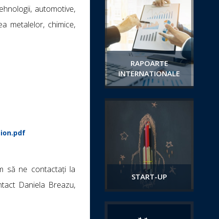
ehnologii, automotive,
rea metalelor, chimice,
RAPOARTE
INTERNATIONALE
ion.pdf
ăm să ne contactați la
START-UP
ntact Daniela Breazu,