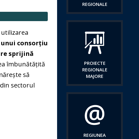
REGIONALE
 utilizarea
t unui consorțiu
are
sprijină
area îmbunătățită
PROIECTE
REGIONALE
rmărește să
MAJORE
 din sectorul
REGIUNEA