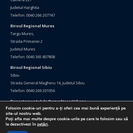
Judetul Harghita
Telefon: 0040 266 207747
Biroul Regional Mures
Targu Mures,
Strada Primariei 2
Judetul Mures
Telefon: 0040 365 807808
Biroul Regional Sibiu
Sibiu
Strada General Magheru 14, Judetul Sibiu
Telefon: 0040 269 201056
Departamentul de Dezvoltare Urbana
Folosim cookie-uri pentru a-ți oferi cea mai bună experiență pe
Brasov, Bulevardul Eroilor 33
site-ul nostru web.
Judetul Brasov
Poți afla mai multe despre cookie-urile pe care le folosim sau să
le dezactivezi în
setări
.
Telefon: 0040 368 415760