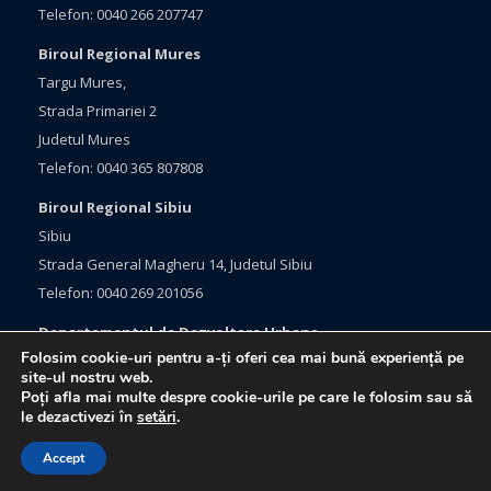
Telefon: 0040 266 207747
Biroul Regional Mures
Targu Mures,
Strada Primariei 2
Judetul Mures
Telefon: 0040 365 807808
Biroul Regional Sibiu
Sibiu
Strada General Magheru 14, Judetul Sibiu
Telefon: 0040 269 201056
Departamentul de Dezvoltare Urbana
Folosim cookie-uri pentru a-ți oferi cea mai bună experiență pe
Brasov, Bulevardul Eroilor 33
site-ul nostru web.
Judetul Brasov
Poți afla mai multe despre cookie-urile pe care le folosim sau să
le dezactivezi în
setări
.
Telefon: 0040 368 415760
Accept
Webdesign:
Netlogiq