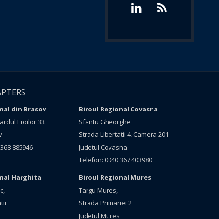
APTERS
nal din Brasov
Biroul Regional Covasna
rdul Eroilor 33.
Sfantu Gheorghe
v
Strada Libertatii 4, Camera 201
 368 885946
Judetul Covasna
Telefon: 0040 367 403980
onal Harghita
Biroul Regional Mures
c,
Targu Mures,
tii
Strada Primariei 2
Judetul Mures