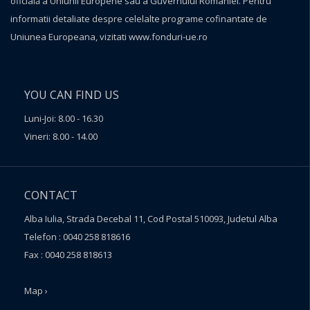
oficială a Uniunii Europene sau a Guvernului României. Pentru
informatii detaliate despre celelalte programe cofinantate de
Uniunea Europeana, vizitati
www.fonduri-ue.ro
YOU CAN FIND US
Luni-Joi: 8.00 - 16.30
Vineri: 8.00 - 14.00
CONTACT
Alba Iulia, Strada Decebal 11, Cod Postal 510093, Judetul Alba
Telefon : 0040 258 818616
Fax : 0040 258 818613
Map ›