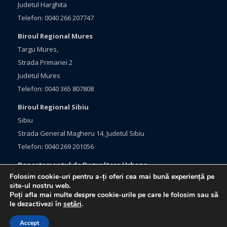
Judetul Harghita
Telefon: 0040 266 207747
Biroul Regional Mures
Targu Mures,
Strada Primariei 2
Judetul Mures
Telefon: 0040 365 807808
Biroul Regional Sibiu
Sibiu
Strada General Magheru 14, Judetul Sibiu
Telefon: 0040 269 201056
Departamentul de Dezvoltare Urbana
Folosim cookie-uri pentru a-ți oferi cea mai bună experiență pe
Brasov, Bulevardul Eroilor 33
site-ul nostru web.
Judetul Brasov
Poți afla mai multe despre cookie-urile pe care le folosim sau să
le dezactivezi în
setări
.
Telefon: 0040 368 415760
Accept