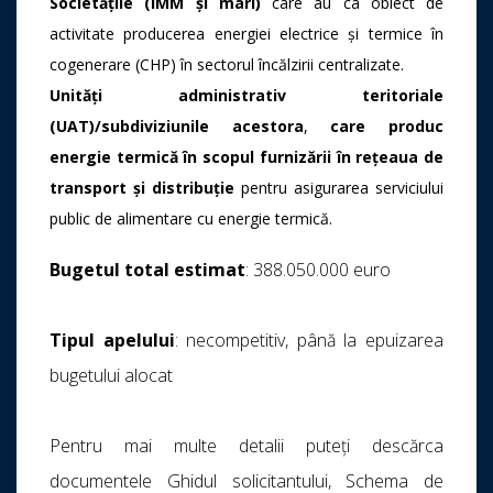
Societăţile (IMM și mari)
care au ca obiect de
activitate producerea energiei electrice și termice în
cogenerare (CHP) în sectorul încălzirii centralizate.
Unităţi administrativ teritoriale
(UAT)/subdiviziunile acestora
,
care produc
energie termică în scopul furnizării în reţeaua de
transport şi distribuţie
pentru asigurarea serviciului
public de alimentare cu energie termică.
Bugetul total estimat
: 388.050.000 euro
Tipul apelului
: necompetitiv, până la epuizarea
bugetului alocat
Pentru mai multe detalii puteți descărca
documentele Ghidul solicitantului, Schema de