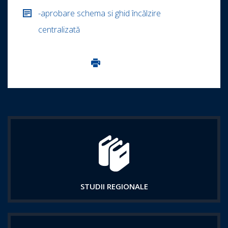
-aprobare schema si ghid încălzire
centralizată
Imprima aceasta pagina
STUDII REGIONALE