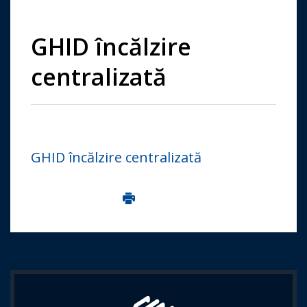
GHID încălzire
centralizată
GHID încălzire centralizată
Imprima aceasta pagina