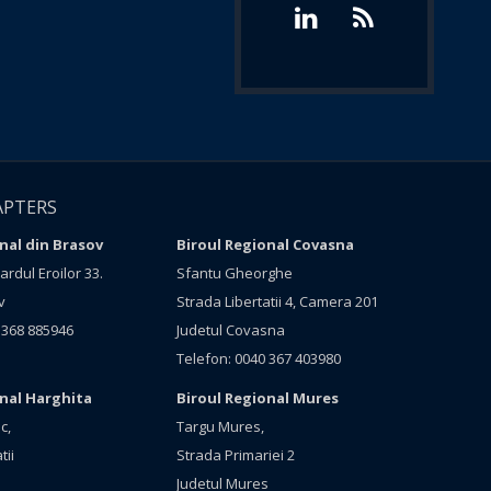
APTERS
nal din Brasov
Biroul Regional Covasna
rdul Eroilor 33.
Sfantu Gheorghe
v
Strada Libertatii 4, Camera 201
 368 885946
Judetul Covasna
Telefon: 0040 367 403980
onal Harghita
Biroul Regional Mures
c,
Targu Mures,
tii
Strada Primariei 2
Judetul Mures