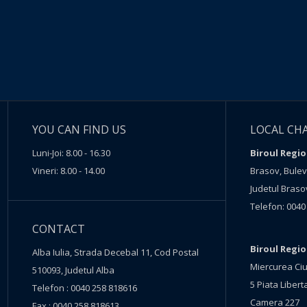
YOU CAN FIND US
LOCAL CH
Luni-Joi: 8.00 - 16.30
Biroul Regio
Vineri: 8.00 - 14.00
Brasov, Buleva
Judetul Braso
Telefon: 0040
CONTACT
Biroul Regi
Alba Iulia, Strada Decebal 11, Cod Postal
Miercurea Ciu
510093, Judetul Alba
5 Piata Liberta
Telefon : 0040 258 818616
Camera 227
Fax : 0040 258 818613