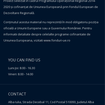
Proiect selectat în cadrul Programului Operațional Regional 2014-
2020 și cofinanțat de Uniunea Europeană prin Fondul European de
Dezvoltare Regională.
Conţinutul acestui material nu reprezintă în mod obligatoriu poziţia
oficială a Uniunii Europene sau a Guvernului României. Pentru
informatii detaliate despre celelalte programe cofinantate de
Uniunea Europeana, vizitati
www.fonduri-ue.ro
YOU CAN FIND US
Luni-Joi: 8.00 - 16.30
Vineri: 8.00 - 14.00
CONTACT
Alba Iulia, Strada Decebal 11, Cod Postal 510093, Judetul Alba