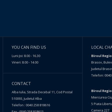
YOU CAN FIND US
LOCAL CH
Luni-Joi: 8.00 - 16.30
Biroul Regio
Vineri: 8.00 - 14.00
Brasov, Buleva
Judetul Braso
Telefon: 0040
CONTACT
Biroul Regi
Alba Iulia, Strada Decebal 11, Cod Postal
Miercurea Ciu
510093, Judetul Alba
5 Piata Liberta
Telefon : 0040 258 818616
Camera 227
Fax : 0040 258 818613