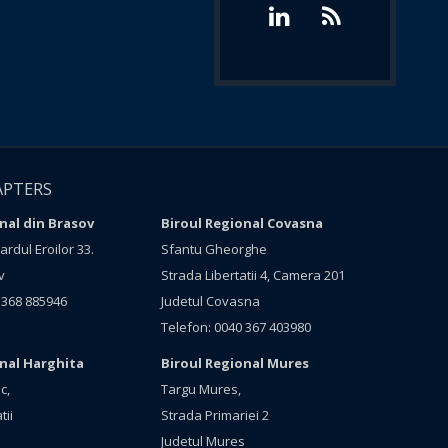
APTERS
nal din Brasov
Biroul Regional Covasna
rdul Eroilor 33.
Sfantu Gheorghe
v
Strada Libertatii 4, Camera 201
 368 885946
Judetul Covasna
Telefon: 0040 367 403980
onal Harghita
Biroul Regional Mures
c,
Targu Mures,
tii
Strada Primariei 2
Judetul Mures