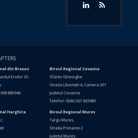
APTERS
nal din Brasov
Biroul Regional Covasna
rdul Eroilor 33.
Sfantu Gheorghe
v
Strada Libertatii 4, Camera 201
 368 885946
Judetul Covasna
Telefon: 0040 367 403980
onal Harghita
Biroul Regional Mures
c,
Targu Mures,
tii
Strada Primariei 2
Judetul Mures