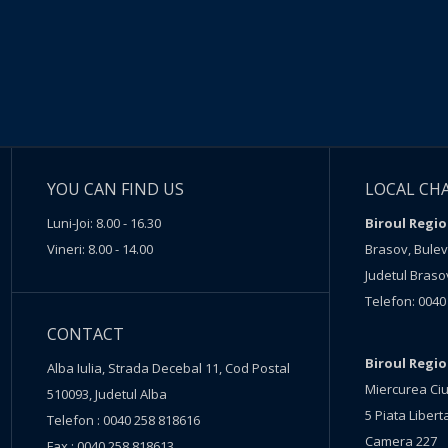
YOU CAN FIND US
LOCAL CH
Luni-Joi: 8.00 - 16.30
Biroul Regio
Vineri: 8.00 - 14.00
Brasov, Buleva
Judetul Braso
Telefon: 0040
CONTACT
Biroul Regi
Alba Iulia, Strada Decebal 11, Cod Postal
Miercurea Ciu
510093, Judetul Alba
5 Piata Liberta
Telefon : 0040 258 818616
Camera 227
Fax : 0040 258 818613