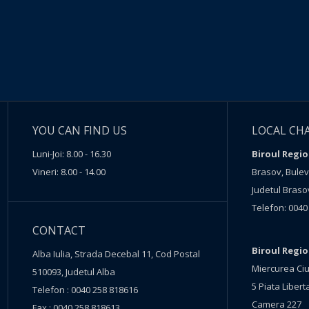
YOU CAN FIND US
LOCAL CH
Luni-Joi: 8.00 - 16.30
Biroul Regio
Vineri: 8.00 - 14.00
Brasov, Buleva
Judetul Braso
Telefon: 0040
CONTACT
Biroul Regi
Alba Iulia, Strada Decebal 11, Cod Postal
Miercurea Ciu
510093, Judetul Alba
5 Piata Liberta
Telefon : 0040 258 818616
Camera 227
Fax : 0040 258 818613