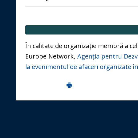
În calitate de organizație membră a cele
Europe Network,
Agenția pentru Dezvo
la evenimentul de afaceri organizate î
Imprima aceasta pagina