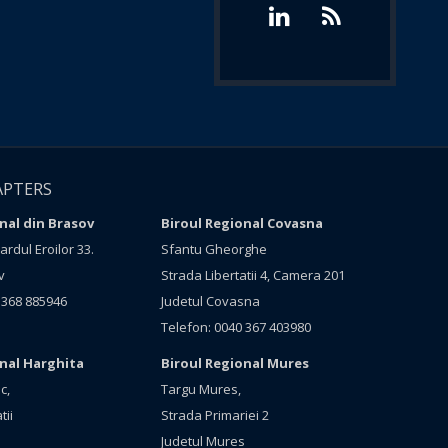
APTERS
nal din Brasov
Biroul Regional Covasna
rdul Eroilor 33.
Sfantu Gheorghe
v
Strada Libertatii 4, Camera 201
 368 885946
Judetul Covasna
Telefon: 0040 367 403980
onal Harghita
Biroul Regional Mures
c,
Targu Mures,
tii
Strada Primariei 2
Judetul Mures