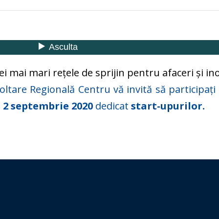
i mai mari reţele de sprijin pentru afaceri şi in
ltare Regională Centru vă invită să participați
n
2 septembrie 2020
dedicat
start-upurilor
.