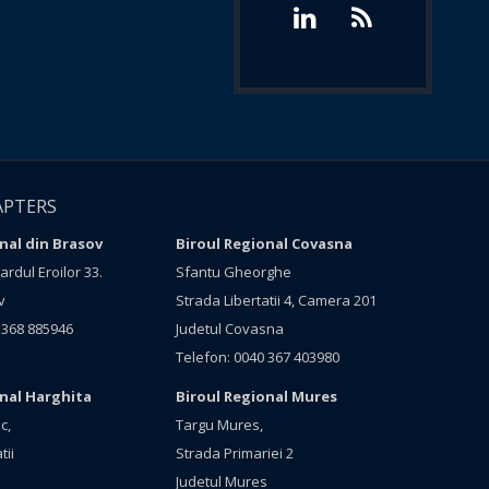
APTERS
nal din Brasov
Biroul Regional Covasna
rdul Eroilor 33.
Sfantu Gheorghe
v
Strada Libertatii 4, Camera 201
 368 885946
Judetul Covasna
Telefon: 0040 367 403980
onal Harghita
Biroul Regional Mures
c,
Targu Mures,
tii
Strada Primariei 2
Judetul Mures