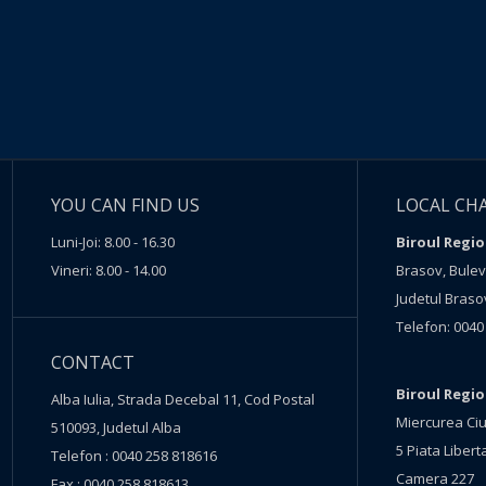
YOU CAN FIND US
LOCAL CH
Luni-Joi: 8.00 - 16.30
Biroul Regio
Vineri: 8.00 - 14.00
Brasov, Buleva
Judetul Braso
Telefon: 0040
CONTACT
Biroul Regi
Alba Iulia, Strada Decebal 11, Cod Postal
Miercurea Ciu
510093, Judetul Alba
5 Piata Liberta
Telefon : 0040 258 818616
Camera 227
Fax : 0040 258 818613