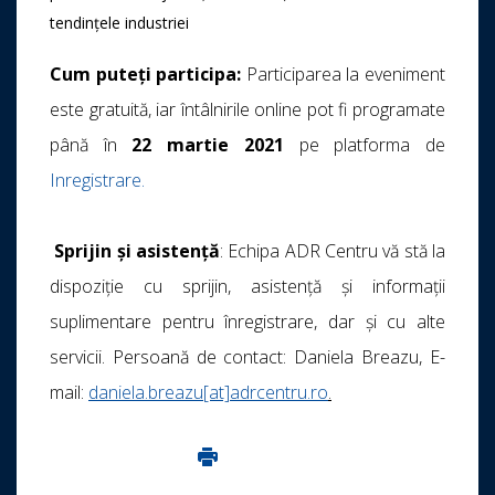
tendințele industriei
Cum puteți participa:
Participarea la eveniment
este gratuită, iar întâlnirile online pot fi programate
până în
22 martie 2021
pe platforma de
Inregistrare.
Sprijin și asistență
: Echipa ADR Centru vă stă la
dispoziție cu sprijin, asistenţă și informaţii
suplimentare pentru înregistrare, dar și cu alte
servicii. Persoană de contact: Daniela Breazu, E-
mail:
daniela.breazu[at]adrcentru.ro
.
Imprima aceasta pagina