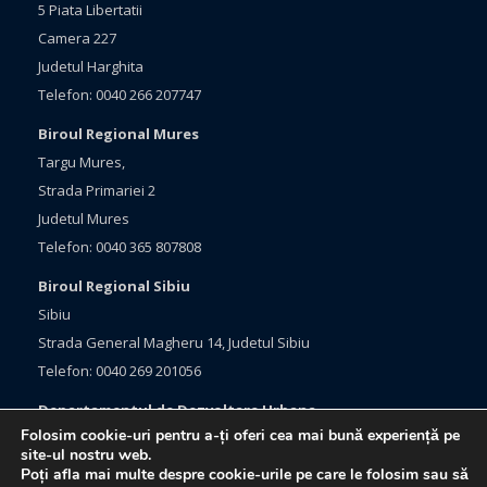
5 Piata Libertatii
Camera 227
Judetul Harghita
Telefon: 0040 266 207747
Biroul Regional Mures
Targu Mures,
Strada Primariei 2
Judetul Mures
Telefon: 0040 365 807808
Biroul Regional Sibiu
Sibiu
Strada General Magheru 14, Judetul Sibiu
Telefon: 0040 269 201056
Departamentul de Dezvoltare Urbana
Folosim cookie-uri pentru a-ți oferi cea mai bună experiență pe
Brasov, Bulevardul Eroilor 33
site-ul nostru web.
Judetul Brasov
Poți afla mai multe despre cookie-urile pe care le folosim sau să