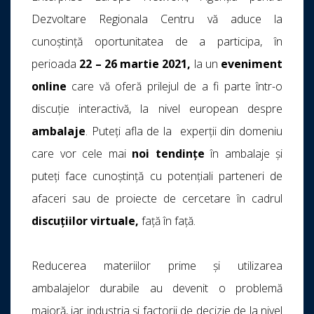
Dezvoltare Regionala Centru vă aduce la
cunoștință oportunitatea de a participa, în
perioada
22 – 26 martie 2021,
la un
eveniment
online
care vă oferă prilejul de a fi parte într-o
discuție interactivă, la nivel european despre
ambalaje
. Puteți afla de la experții din domeniu
care vor cele mai
noi tendințe
în ambalaje și
puteți face cunoștință cu potențiali parteneri de
afaceri sau de proiecte de cercetare în cadrul
discuțiilor virtuale,
față în față.
Reducerea materiilor prime și utilizarea
ambalajelor durabile au devenit o problemă
majoră, iar industria și factorii de decizie de la nivel