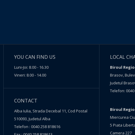
YOU CAN FIND US
LOCAL CH
Luni-Joi: 8.00 - 16.30
Biroul Regio
Vineri: 8.00 - 14.00
Brasov, Buleva
Judetul Braso
Telefon: 0040
CONTACT
Biroul Regi
Alba Iulia, Strada Decebal 11, Cod Postal
Miercurea Ciu
510093, Judetul Alba
5 Piata Liberta
Telefon : 0040 258 818616
Camera 227
Fax : 0040 258 818613