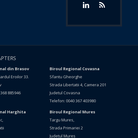
APTERS
nal din Brasov
Biroul Regional Covasna
rdul Eroilor 33.
Sfantu Gheorghe
v
Strada Libertatii 4, Camera 201
 368 885946
Judetul Covasna
Telefon: 0040 367 403980
onal Harghita
Biroul Regional Mures
c,
Targu Mures,
tii
Strada Primariei 2
Judetul Mures