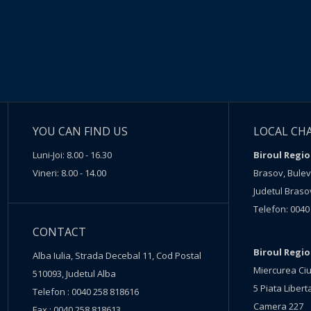
YOU CAN FIND US
LOCAL CH
Luni-Joi: 8.00 - 16.30
Biroul Regio
Vineri: 8.00 - 14.00
Brasov, Buleva
Judetul Braso
Telefon: 0040
CONTACT
Biroul Regi
Alba Iulia, Strada Decebal 11, Cod Postal
Miercurea Ciu
510093, Judetul Alba
5 Piata Liberta
Telefon : 0040 258 818616
Camera 227
Fax : 0040 258 818613