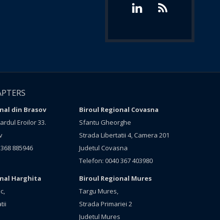
APTERS
nal din Brasov
Biroul Regional Covasna
rdul Eroilor 33.
Sfantu Gheorghe
v
Strada Libertatii 4, Camera 201
 368 885946
Judetul Covasna
Telefon: 0040 367 403980
onal Harghita
Biroul Regional Mures
c,
Targu Mures,
tii
Strada Primariei 2
Judetul Mures