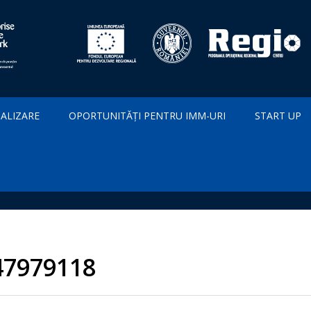
IALIZARE
OPORTUNITĂȚI PENTRU IMM-URI
START UP
47979118