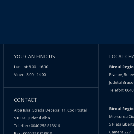
YOU CAN FIND US
LOCAL CH
Luni-Joi: 8.00 - 16.30
Biroul Regio
Vineri: 8.00 - 14.00
Brasov, Buleva
Judetul Braso
Telefon: 0040
CONTACT
Biroul Regi
Alba Iulia, Strada Decebal 11, Cod Postal
Miercurea Ciu
510093, Judetul Alba
5 Piata Liberta
Telefon : 0040 258 818616
Camera 227
Fax : 0040 258 818613