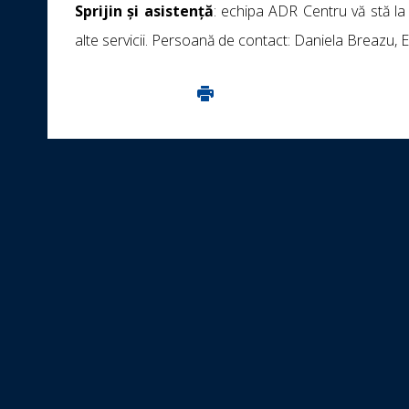
Sprijin și asistență
: echipa ADR Centru vă stă la d
alte servicii. Persoană de contact: Daniela Breazu, E
Imprima aceasta pagina