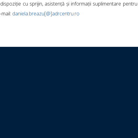
ispoziție cu sprijin, asistenţă și informaţii suplimentare pentru 
-mail:
daniela.breazu[@]adrcentru.ro