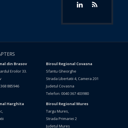
APTERS
nal din Brasov
Biroul Regional Covasna
rdul Eroilor 33.
Sfantu Gheorghe
v
Strada Libertatii 4, Camera 201
 368 885946
Judetul Covasna
Telefon: 0040 367 403980
onal Harghita
Biroul Regional Mures
c,
Targu Mures,
tii
Strada Primariei 2
Judetul Mures