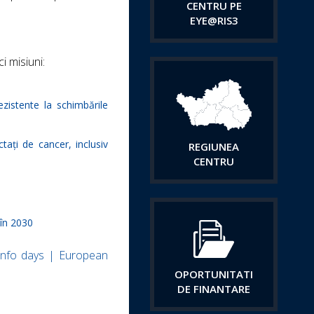
CENTRU PE
EYE@RIS3
i misiuni:
ezistente la schimbările
tați de cancer, inclusiv
REGIUNEA
CENTRU
 în 2030
info days | European
OPORTUNITATI
DE FINANTARE