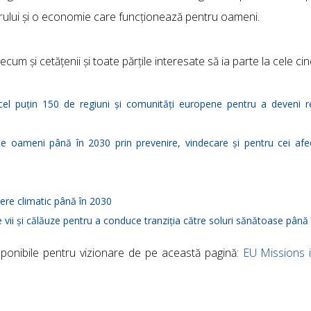
erului și o economie care funcționează pentru oameni.
cum și cetățenii și toate părțile interesate să ia parte la cele cinc
a cel puțin 150 de regiuni și comunități europene pentru a deveni r
de oameni până în 2030 prin prevenire, vindecare și pentru cei afec
dere climatic până în 2030
vii și călăuze pentru a conduce tranziția către soluri sănătoase până
isponibile pentru vizionare de pe această pagină:
EU Missions 