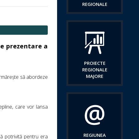
REGIONALE
de prezentare a
PROIECTE
REGIONALE
MAJORE
urmărește să abordeze
pline, care vor lansa
REGIUNEA
pă potrivită pentru era