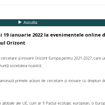
și 19 ianuarie 2022 la evenimentele online 
mul Orizont
e cercetare și inovare Orizont Europa pentru 2021-2027, care 
fruntă societatea noastră.
nsează primele acțiuni de cercetare și inovare cu drepturi de
cheie globale ale UE, cum ar fi Pactul ecologic european, o Euro