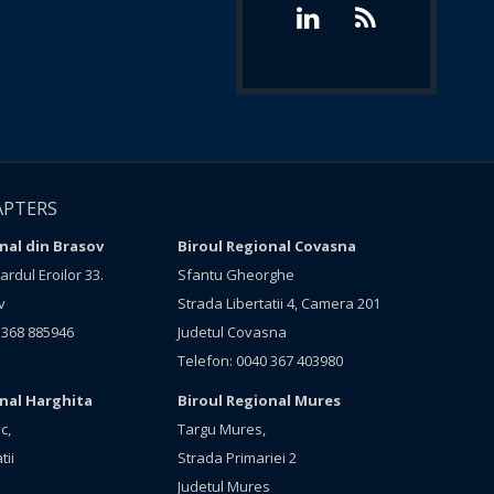
APTERS
nal din Brasov
Biroul Regional Covasna
rdul Eroilor 33.
Sfantu Gheorghe
v
Strada Libertatii 4, Camera 201
 368 885946
Judetul Covasna
Telefon: 0040 367 403980
onal Harghita
Biroul Regional Mures
c,
Targu Mures,
tii
Strada Primariei 2
Judetul Mures