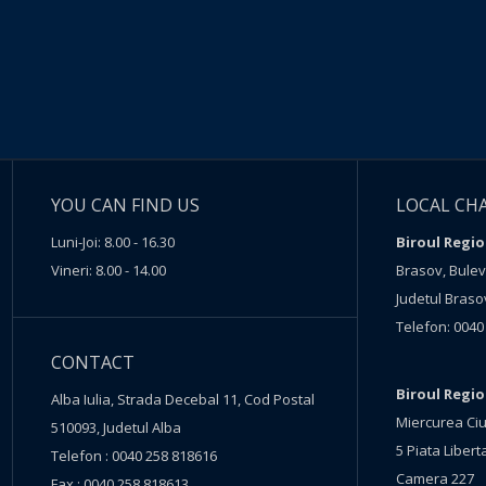
YOU CAN FIND US
LOCAL CH
Luni-Joi: 8.00 - 16.30
Biroul Regio
Vineri: 8.00 - 14.00
Brasov, Buleva
Judetul Braso
Telefon: 0040
CONTACT
Biroul Regi
Alba Iulia, Strada Decebal 11, Cod Postal
Miercurea Ciu
510093, Judetul Alba
5 Piata Liberta
Telefon : 0040 258 818616
Camera 227
Fax : 0040 258 818613