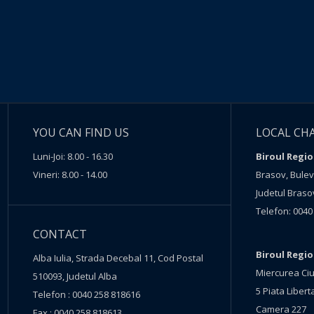
YOU CAN FIND US
LOCAL CH
Luni-Joi: 8.00 - 16.30
Biroul Regio
Vineri: 8.00 - 14.00
Brasov, Buleva
Judetul Braso
Telefon: 0040
CONTACT
Biroul Regi
Alba Iulia, Strada Decebal 11, Cod Postal
Miercurea Ciu
510093, Judetul Alba
5 Piata Liberta
Telefon : 0040 258 818616
Camera 227
Fax : 0040 258 818613