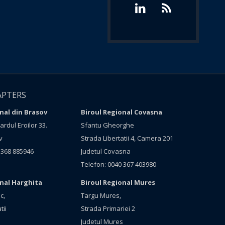
APTERS
nal din Brasov
Biroul Regional Covasna
rdul Eroilor 33.
Sfantu Gheorghe
v
Strada Libertatii 4, Camera 201
 368 885946
Judetul Covasna
Telefon: 0040 367 403980
onal Harghita
Biroul Regional Mures
c,
Targu Mures,
tii
Strada Primariei 2
Judetul Mures