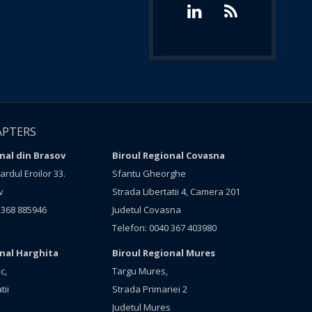
APTERS
nal din Brasov
Biroul Regional Covasna
rdul Eroilor 33.
Sfantu Gheorghe
v
Strada Libertatii 4, Camera 201
 368 885946
Judetul Covasna
Telefon: 0040 367 403980
onal Harghita
Biroul Regional Mures
c,
Targu Mures,
tii
Strada Primariei 2
Judetul Mures