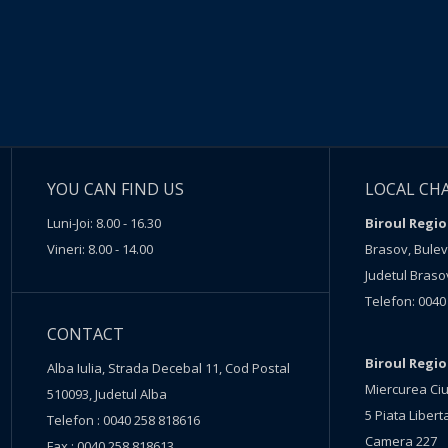
YOU CAN FIND US
LOCAL CH
Luni-Joi: 8.00 - 16.30
Biroul Regio
Vineri: 8.00 - 14.00
Brasov, Buleva
Judetul Braso
Telefon: 0040
CONTACT
Biroul Regi
Alba Iulia, Strada Decebal 11, Cod Postal
Miercurea Ciu
510093, Judetul Alba
5 Piata Liberta
Telefon : 0040 258 818616
Camera 227
Fax : 0040 258 818613