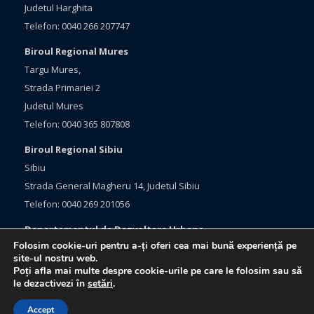
Judetul Harghita
Telefon: 0040 266 207747
Biroul Regional Mures
Targu Mures,
Strada Primariei 2
Judetul Mures
Telefon: 0040 365 807808
Biroul Regional Sibiu
Sibiu
Strada General Magheru 14, Judetul Sibiu
Telefon: 0040 269 201056
Departamentul de Dezvoltare Urbana
Folosim cookie-uri pentru a-ți oferi cea mai bună experiență pe
Brasov, Bulevardul Eroilor 33
site-ul nostru web.
Judetul Brasov
Poți afla mai multe despre cookie-urile pe care le folosim sau să
le dezactivezi în
setări
.
Telefon: 0040 368 415760
Accept