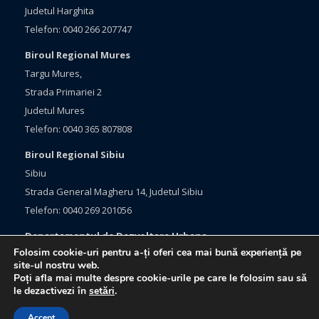
Judetul Harghita
Telefon: 0040 266 207747
Biroul Regional Mures
Targu Mures,
Strada Primariei 2
Judetul Mures
Telefon: 0040 365 807808
Biroul Regional Sibiu
Sibiu
Strada General Magheru 14, Judetul Sibiu
Telefon: 0040 269 201056
Departamentul de Dezvoltare Urbana
Folosim cookie-uri pentru a-ți oferi cea mai bună experiență pe
Brasov, Bulevardul Eroilor 33
site-ul nostru web.
Judetul Brasov
Poți afla mai multe despre cookie-urile pe care le folosim sau să
le dezactivezi în
setări
.
Telefon: 0040 368 415760
Accept