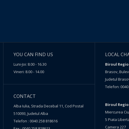
YOU CAN FIND US
LOCAL CH
Luni-Joi: 8.00 - 16.30
Biroul Regio
Vineri: 8.00 - 14.00
Brasov, Buleva
Judetul Braso
Telefon: 0040
CONTACT
Biroul Regi
Alba Iulia, Strada Decebal 11, Cod Postal
Miercurea Ciu
510093, Judetul Alba
5 Piata Liberta
Telefon : 0040 258 818616
Camera 227
Fax : 0040 258 818613