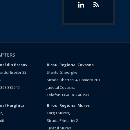
APTERS
nal din Brasov
Biroul Regional Covasna
rdul Eroilor 33.
Sfantu Gheorghe
v
Strada Libertatii 4, Camera 201
 368 885946
Judetul Covasna
Telefon: 0040 367 403980
onal Harghita
Biroul Regional Mures
c,
Targu Mures,
tii
Strada Primariei 2
Judetul Mures