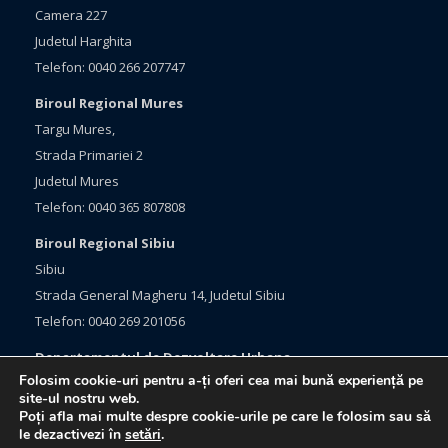
Camera 227
Judetul Harghita
Telefon: 0040 266 207747
Biroul Regional Mures
Targu Mures,
Strada Primariei 2
Judetul Mures
Telefon: 0040 365 807808
Biroul Regional Sibiu
Sibiu
Strada General Magheru 14, Judetul Sibiu
Telefon: 0040 269 201056
Departamentul de Dezvoltare Urbana
Folosim cookie-uri pentru a-ți oferi cea mai bună experiență pe
Brasov, Bulevardul Eroilor 33
site-ul nostru web.
Judetul Brasov
Poți afla mai multe despre cookie-urile pe care le folosim sau să
le dezactivezi în
setări
.
Telefon: 0040 368 415760