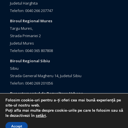
Judetul Harghita
Telefon: 0040 266 207747
Biroul Regional Mures
Targu Mures,
Strada Primariei 2
Judetul Mures
Telefon: 0040 365 807808
Biroul Regional Sibiu
Sibiu
Strada General Magheru 14, Judetul Sibiu
Telefon: 0040 269 201056
Departamentul de Dezvoltare Urbana
Folosim cookie-uri pentru a-ți oferi cea mai bună experiență pe
Brasov, Bulevardul Eroilor 33
site-ul nostru web.
Judetul Brasov
Poți afla mai multe despre cookie-urile pe care le folosim sau să
le dezactivezi în
setări
.
Telefon: 0040 368 415760
Accept