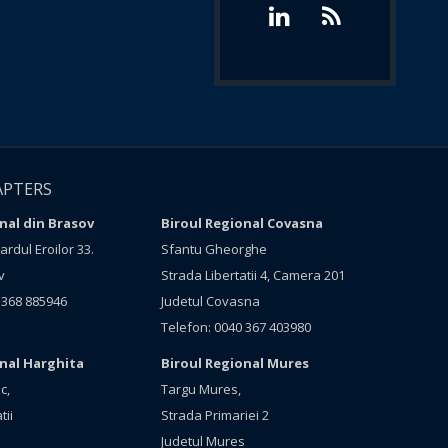
APTERS
nal din Brasov
Biroul Regional Covasna
rdul Eroilor 33.
Sfantu Gheorghe
v
Strada Libertatii 4, Camera 201
 368 885946
Judetul Covasna
Telefon: 0040 367 403980
onal Harghita
Biroul Regional Mures
c,
Targu Mures,
tii
Strada Primariei 2
Judetul Mures