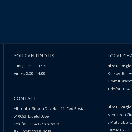
YOU CAN FIND US
LOCAL CH
Luni-Joi: 8.00 - 16.30
Biroul Regio
Vineri: 8.00 - 14.00
Brasov, Buleva
Judetul Braso
Telefon: 0040
CONTACT
Biroul Regi
Alba Iulia, Strada Decebal 11, Cod Postal
Miercurea Ciu
510093, Judetul Alba
5 Piata Liberta
Telefon : 0040 258 818616
Camera 227
Fax : 0040 258 818613