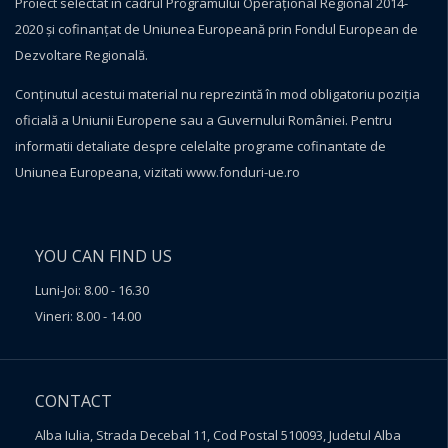
Proiect selectat în cadrul Programului Operațional Regional 2014-
2020 și cofinanțat de Uniunea Europeană prin Fondul European de
Dezvoltare Regională.
Conţinutul acestui material nu reprezintă în mod obligatoriu poziţia
oficială a Uniunii Europene sau a Guvernului României. Pentru
informatii detaliate despre celelalte programe cofinantate de
Uniunea Europeana, vizitati
www.fonduri-ue.ro
YOU CAN FIND US
Luni-Joi: 8.00 - 16.30
Vineri: 8.00 - 14.00
CONTACT
Alba Iulia, Strada Decebal 11, Cod Postal 510093, Judetul Alba