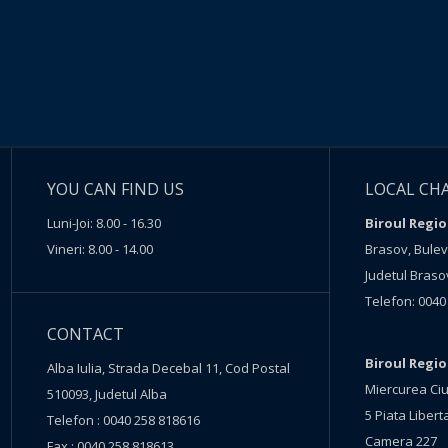
YOU CAN FIND US
LOCAL CH
Luni-Joi: 8.00 - 16.30
Biroul Regio
Vineri: 8.00 - 14.00
Brasov, Buleva
Judetul Braso
Telefon: 0040
CONTACT
Biroul Regi
Alba Iulia, Strada Decebal 11, Cod Postal
Miercurea Ciu
510093, Judetul Alba
5 Piata Liberta
Telefon : 0040 258 818616
Camera 227
Fax : 0040 258 818613