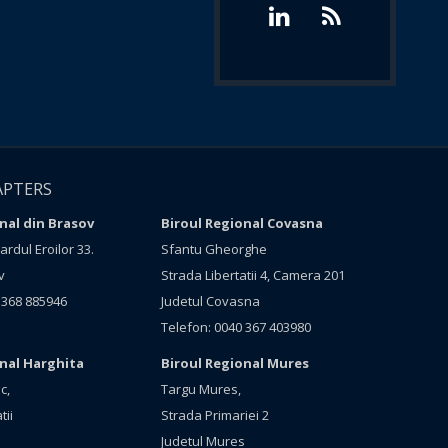
APTERS
nal din Brasov
Biroul Regional Covasna
rdul Eroilor 33.
Sfantu Gheorghe
v
Strada Libertatii 4, Camera 201
 368 885946
Judetul Covasna
Telefon: 0040 367 403980
onal Harghita
Biroul Regional Mures
c,
Targu Mures,
tii
Strada Primariei 2
Judetul Mures