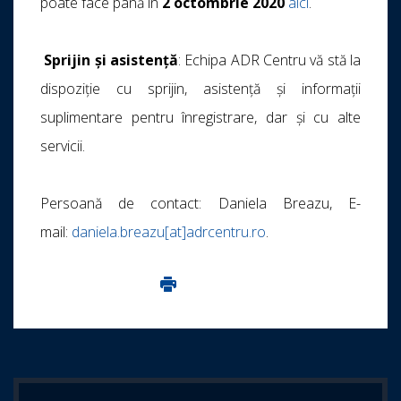
poate face până in
2 octombrie 2020
aici
.
Sprijin și asistență
: Echipa ADR Centru vă stă la
dispoziție cu sprijin, asistenţă și informaţii
suplimentare pentru înregistrare, dar și cu alte
servicii.
Persoană de contact: Daniela Breazu, E-
mail:
daniela.breazu[at]adrcentru.ro
.
Imprima aceasta pagina