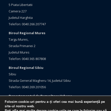
5 Piata Libertatii
Camera 227
Judetul Harghita
Telefon: 0040 266 207747
Biroul Regional Mures
Targu Mures,
Strada Primariei 2
Judetul Mures
Telefon: 0040 365 807808
Biroul Regional Sibiu
Sibiu
Strada General Magheru 14, Judetul Sibiu
Telefon: 0040 269 201056
Departamentul de Dezvoltare Urbana
Folosim cookie-uri pentru a-ți oferi cea mai bună experiență pe
Brasov, Bulevardul Eroilor 33
site-ul nostru web.
Judetul Brasov
Poți afla mai multe despre cookie-urile pe care le folosim sau să