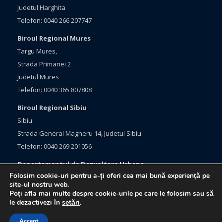
Judetul Harghita
Telefon: 0040 266 207747
Biroul Regional Mures
Targu Mures,
Strada Primariei 2
Judetul Mures
Telefon: 0040 365 807808
Biroul Regional Sibiu
Sibiu
Strada General Magheru 14, Judetul Sibiu
Telefon: 0040 269 201056
Departamentul de Dezvoltare Urbana
Folosim cookie-uri pentru a-ți oferi cea mai bună experiență pe
Brasov, Bulevardul Eroilor 33
site-ul nostru web.
Judetul Brasov
Poți afla mai multe despre cookie-urile pe care le folosim sau să
le dezactivezi în
setări
.
Telefon: 0040 368 415760
Accept