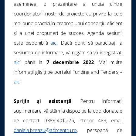
asemenea, o prezentare a unuia dintre
coordonatorii noștri de proiecte cu privire la cele
mai bune practici în crearea unui consorțiu eficient
și a unei propuneri de succes. Agenda sesiunii
este disponibilă
aici
. Dacă doriți să participați la
sesiunea de informare, vă rugăm să vă înregistrați
aici
până la
7 decembrie 2022
. Mai multe
informații găsiți pe portalul Funding and Tenders –
aici
.
Sprijin și asistență
: Pentru informații
suplimentare, vă stăm la dispoziție la coordonatele
de contact: 0358-401.276, interior 483, email
daniela.breazu@adrcentru.ro
, persoană de