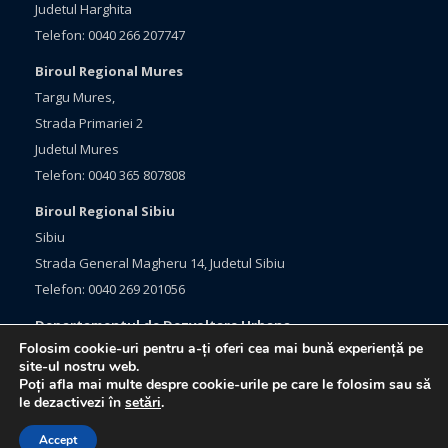
Judetul Harghita
Telefon: 0040 266 207747
Biroul Regional Mures
Targu Mures,
Strada Primariei 2
Judetul Mures
Telefon: 0040 365 807808
Biroul Regional Sibiu
Sibiu
Strada General Magheru 14, Judetul Sibiu
Telefon: 0040 269 201056
Departamentul de Dezvoltare Urbana
Folosim cookie-uri pentru a-ți oferi cea mai bună experiență pe
Brasov, Bulevardul Eroilor 33
site-ul nostru web.
Judetul Brasov
Poți afla mai multe despre cookie-urile pe care le folosim sau să
le dezactivezi în
setări
.
Telefon: 0040 368 415760
Accept