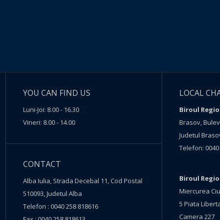
YOU CAN FIND US
LOCAL CH
Luni-Joi: 8.00 - 16.30
Biroul Regio
Vineri: 8.00 - 14.00
Brasov, Buleva
Judetul Braso
Telefon: 0040
CONTACT
Biroul Regi
Alba Iulia, Strada Decebal 11, Cod Postal
Miercurea Ciu
510093, Judetul Alba
5 Piata Liberta
Telefon : 0040 258 818616
Camera 227
Fax : 0040 258 818613