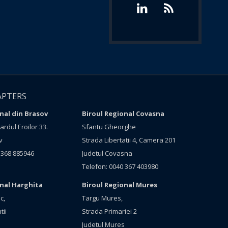
APTERS
nal din Brasov
Biroul Regional Covasna
rdul Eroilor 33.
Sfantu Gheorghe
v
Strada Libertatii 4, Camera 201
 368 885946
Judetul Covasna
Telefon: 0040 367 403980
onal Harghita
Biroul Regional Mures
c,
Targu Mures,
tii
Strada Primariei 2
Judetul Mures