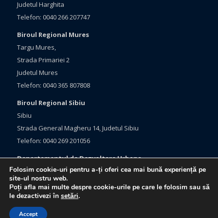
Judetul Harghita
Telefon: 0040 266 207747
Biroul Regional Mures
Targu Mures,
Strada Primariei 2
Judetul Mures
Telefon: 0040 365 807808
Biroul Regional Sibiu
Sibiu
Strada General Magheru 14, Judetul Sibiu
Telefon: 0040 269 201056
Departamentul de Dezvoltare Urbana
Folosim cookie-uri pentru a-ți oferi cea mai bună experiență pe
Brasov, Bulevardul Eroilor 33
site-ul nostru web.
Judetul Brasov
Poți afla mai multe despre cookie-urile pe care le folosim sau să
le dezactivezi în
setări
.
Telefon: 0040 368 415760
Accept