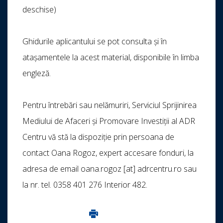
deschise)
Ghidurile aplicantului se pot consulta și în
atașamentele la acest material, disponibile în limba
engleză.
Pentru întrebări sau nelămuriri, Serviciul Sprijinirea
Mediului de Afaceri și Promovare Investiții al ADR
Centru vă stă la dispoziție prin persoana de
contact Oana Rogoz, expert accesare fonduri, la
adresa de email oana.rogoz [at] adrcentru.ro sau
la nr. tel. 0358 401 276 Interior 482.
Imprima aceasta pagina