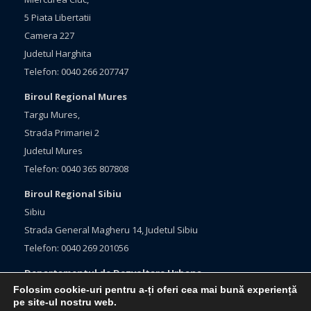
5 Piata Libertatii
Camera 227
Judetul Harghita
Telefon: 0040 266 207747
Biroul Regional Mures
Targu Mures,
Strada Primariei 2
Judetul Mures
Telefon: 0040 365 807808
Biroul Regional Sibiu
Sibiu
Strada General Magheru 14, Judetul Sibiu
Telefon: 0040 269 201056
Departamentul de Dezvoltare Urbana
Folosim cookie-uri pentru a-ți oferi cea mai bună experiență
Brasov, Bulevardul Eroilor 33
pe site-ul nostru web.
Judetul Brasov