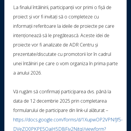
La finalul întâlnirii, participanții vor primi o fișă de
proiect și vor fi invitați să o completeze cu
informații referitoare la ideile de proiecte pe care
intenționează să le pregătească. Aceste idei de
proiecte vor fi analizate de ADR Centru și
prezentate/discutate cu promotorii lor în cadrul
unei întâlniri pe care o vom organiza în prima parte
a anului 2026.
Vă rugăm să confirmați participarea dvs. până la
data de 12 decembrie 2025 prin completarea
formularului de participare din link-ul alăturat –
https://docs.google.com/forms/d/1XupwOP2VPNfJf5-
DVeZO0PKPE5OaiH5D8jFjv2NjtqI/viewform?