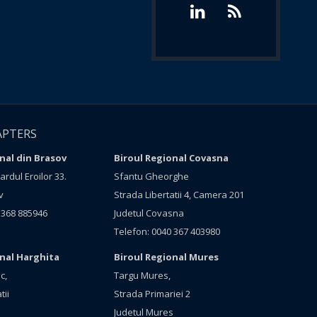
APTERS
nal din Brasov
Biroul Regional Covasna
rdul Eroilor 33.
Sfantu Gheorghe
v
Strada Libertatii 4, Camera 201
 368 885946
Judetul Covasna
Telefon: 0040 367 403980
onal Harghita
Biroul Regional Mures
c,
Targu Mures,
tii
Strada Primariei 2
Judetul Mures