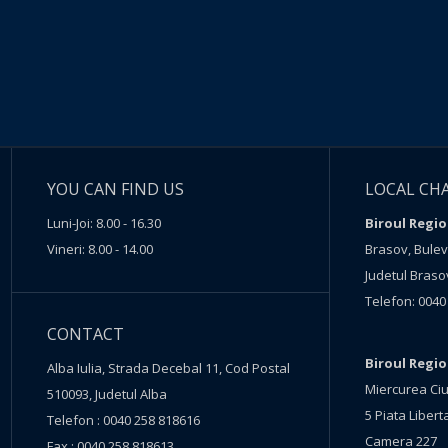
YOU CAN FIND US
LOCAL CH
Luni-Joi: 8.00 - 16.30
Biroul Regio
Vineri: 8.00 - 14.00
Brasov, Buleva
Judetul Braso
Telefon: 0040
CONTACT
Biroul Regi
Alba Iulia, Strada Decebal 11, Cod Postal
Miercurea Ciu
510093, Judetul Alba
5 Piata Liberta
Telefon : 0040 258 818616
Camera 227
Fax : 0040 258 818613