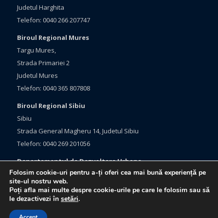
Judetul Harghita
Telefon: 0040 266 207747
Biroul Regional Mures
Targu Mures,
Strada Primariei 2
Judetul Mures
Telefon: 0040 365 807808
Biroul Regional Sibiu
Sibiu
Strada General Magheru 14, Judetul Sibiu
Telefon: 0040 269 201056
Departamentul de Dezvoltare Urbana
Folosim cookie-uri pentru a-ți oferi cea mai bună experiență pe
Brasov, Bulevardul Eroilor 33
site-ul nostru web.
Judetul Brasov
Poți afla mai multe despre cookie-urile pe care le folosim sau să
le dezactivezi în
setări
.
Telefon: 0040 368 415760
Accept