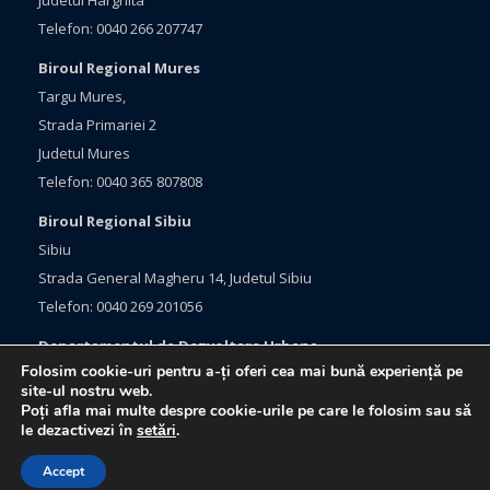
Judetul Harghita
Telefon: 0040 266 207747
Biroul Regional Mures
Targu Mures,
Strada Primariei 2
Judetul Mures
Telefon: 0040 365 807808
Biroul Regional Sibiu
Sibiu
Strada General Magheru 14, Judetul Sibiu
Telefon: 0040 269 201056
Departamentul de Dezvoltare Urbana
Folosim cookie-uri pentru a-ți oferi cea mai bună experiență pe
Brasov, Bulevardul Eroilor 33
site-ul nostru web.
Judetul Brasov
Poți afla mai multe despre cookie-urile pe care le folosim sau să
le dezactivezi în
setări
.
Telefon: 0040 368 415760
Accept
Webdesign:
Netlogiq