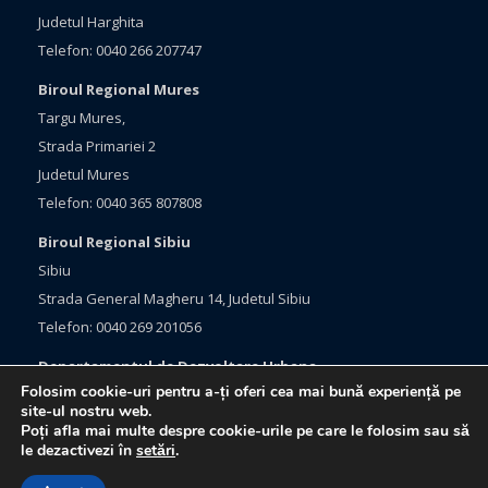
Judetul Harghita
Telefon: 0040 266 207747
Biroul Regional Mures
Targu Mures,
Strada Primariei 2
Judetul Mures
Telefon: 0040 365 807808
Biroul Regional Sibiu
Sibiu
Strada General Magheru 14, Judetul Sibiu
Telefon: 0040 269 201056
Departamentul de Dezvoltare Urbana
Folosim cookie-uri pentru a-ți oferi cea mai bună experiență pe
Brasov, Bulevardul Eroilor 33
site-ul nostru web.
Judetul Brasov
Poți afla mai multe despre cookie-urile pe care le folosim sau să
le dezactivezi în
setări
.
Telefon: 0040 368 415760