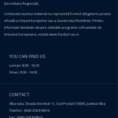
Dezvoltare Regională.
Conţinutul acestui material nu reprezintă în mod obligatoriu poziţia
oficială a Uniunii Europene sau a Guvernului României. Pentru
informatii detaliate despre celelalte programe cofinantate de
Uniunea Europeana, vizitati
www.fonduri-ue.ro
YOU CAN FIND US
Luni-Joi: 8.00 - 16.30
Vineri: 8.00 - 14.00
CONTACT
Alba Iulia, Strada Decebal 11, Cod Postal 510093, Judetul Alba
Telefon : 0040 258 818616
Fax : 0040 258 818613