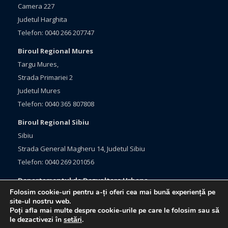
Camera 227
Judetul Harghita
Telefon: 0040 266 207747
Biroul Regional Mures
Targu Mures,
Strada Primariei 2
Judetul Mures
Telefon: 0040 365 807808
Biroul Regional Sibiu
Sibiu
Strada General Magheru 14, Judetul Sibiu
Telefon: 0040 269 201056
Departamentul de Dezvoltare Urbana
Folosim cookie-uri pentru a-ți oferi cea mai bună experiență pe
Brasov, Bulevardul Eroilor 33
site-ul nostru web.
Judetul Brasov
Poți afla mai multe despre cookie-urile pe care le folosim sau să
le dezactivezi în
setări
.
Telefon: 0040 368 415760