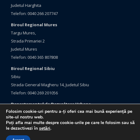
Judetul Harghita
Telefon: 0040 266 207747
Biroul Regional Mures
Targu Mures,
Strada Primariei 2
Judetul Mures
Telefon: 0040 365 807808
Biroul Regional Sibiu
Sibiu
Strada General Magheru 14, Judetul Sibiu
Telefon: 0040 269 201056
Departamentul de Dezvoltare Urbana
Folosim cookie-uri pentru a-ți oferi cea mai bună experiență pe
Brasov, Bulevardul Eroilor 33
site-ul nostru web.
Judetul Brasov
Poți afla mai multe despre cookie-urile pe care le folosim sau să
le dezactivezi în
setări
.
Telefon: 0040 368 415760