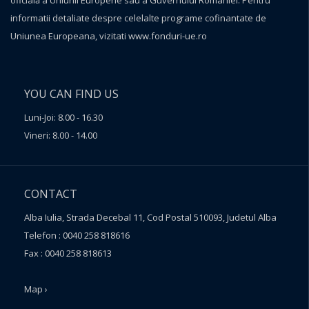
oficială a Uniunii Europene sau a Guvernului României. Pentru
informatii detaliate despre celelalte programe cofinantate de
Uniunea Europeana, vizitati
www.fonduri-ue.ro
YOU CAN FIND US
Luni-Joi: 8.00 - 16.30
Vineri: 8.00 - 14.00
CONTACT
Alba Iulia, Strada Decebal 11, Cod Postal 510093, Judetul Alba
Telefon : 0040 258 818616
Fax : 0040 258 818613
Map ›