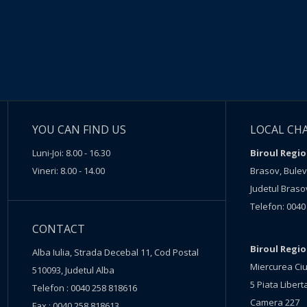
YOU CAN FIND US
LOCAL CH
Luni-Joi: 8.00 - 16.30
Biroul Regio
Vineri: 8.00 - 14.00
Brasov, Buleva
Judetul Braso
Telefon: 0040
CONTACT
Biroul Regi
Alba Iulia, Strada Decebal 11, Cod Postal
Miercurea Ciu
510093, Judetul Alba
5 Piata Liberta
Telefon : 0040 258 818616
Camera 227
Fax : 0040 258 818613