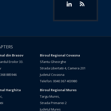
APTERS
nal din Brasov
Biroul Regional Covasna
rdul Eroilor 33.
Sfantu Gheorghe
v
Strada Libertatii 4, Camera 201
 368 885946
Judetul Covasna
Telefon: 0040 367 403980
onal Harghita
Biroul Regional Mures
c,
Targu Mures,
tii
Strada Primariei 2
Judetul Mures