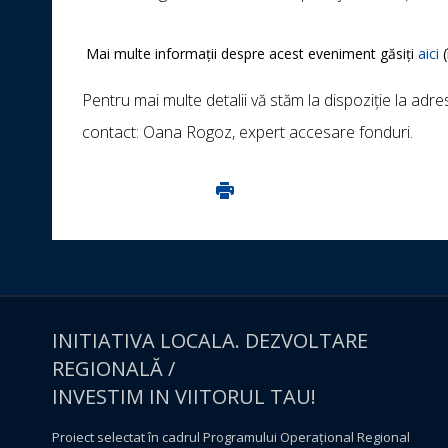
Mai multe informații despre acest eveniment găsiți
aici
(
Pentru mai multe detalii vă stăm la dispoziție la a
contact: Oana Rogoz, expert accesare fonduri.
Imprima aceasta pagina
INITIATIVA LOCALA. DEZVOLTARE
REGIONALĂ /
INVESTIM IN VIITORUL TAU!
Proiect selectat în cadrul Programului Operațional Regional