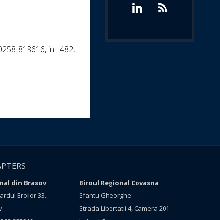
0258-818616, int. 482,
APTERS
nal din Brasov
Biroul Regional Covasna
rdul Eroilor 33.
Sfantu Gheorghe
v
Strada Libertatii 4, Camera 201