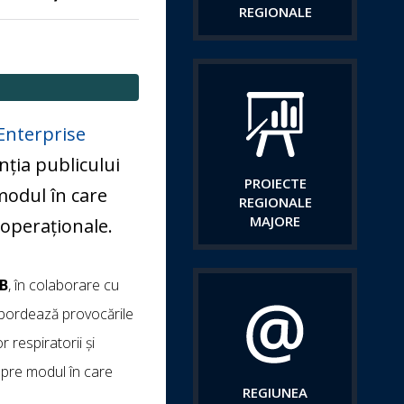
REGIONALE
Enterprise
nția publicului
PROIECTE
modul în care
REGIONALE
MAJORE
 operaționale.
B
, în colaborare cu
abordează provocările
r respiratorii și
spre modul în care
REGIUNEA