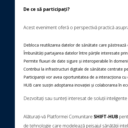
De ce să participați?
Acest eveniment oferă o perspectivă practică asupra 
Debloca reutilizarea datelor de sănătate care păstrează 
Îmbunătăți partajarea datelor între părțile interesate pr
Permite fluxuri de date sigure și interoperabile în domeniul
Contribui la infrastructuri digitale de sănătate centrate 
Participanții vor avea oportunitatea de a interacționa cu 
HUB care susțin adoptarea inovației și colaborarea în ec
Dezvoltați sau sunteți interesat de soluții inteligent
Alăturați-vă Platformei Comunitare
SHIFT-HUB
pentr
de tehnologie care modelează peisajul sănătății inte