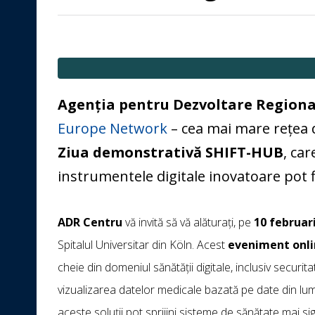
Agenția pentru Dezvoltare Regiona
Europe Network
– cea mai mare rețea d
Ziua demonstrativă SHIFT-HUB
, ca
instrumentele digitale inovatoare pot fi
ADR Centru
vă invită să vă alăturați, pe
10 februar
Spitalul Universitar din Köln. Acest
eveniment onli
cheie din domeniul sănătății digitale, inclusiv securitat
vizualizarea datelor medicale bazată pe date din lum
aceste soluții pot sprijini sisteme de sănătate mai si