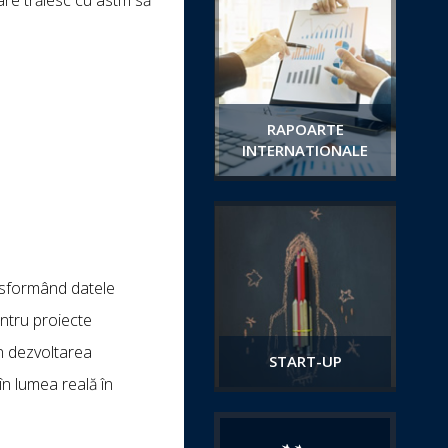
RAPOARTE
INTERNATIONALE
nsformând datele
entru proiecte
in dezvoltarea
START-UP
 în lumea reală în