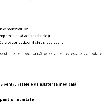
in demonstrații live
și implementează aceste tehnologii
ți procesul decizional clinic și operațional
scuta despre oportunități de colaborare, testare și adoptare.
S pentru rețelele de asistență medicală
c pentru Imunitate