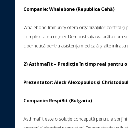
Companie: Whalebone (Republica Cehă)
Whalebone Immunity oferă organizațiilor control și p
complexitatea rețelei. Demonstrația va arăta cum sui
cibernetică pentru asistența medicală și alte infrastru
2) AsthmaFit – Predicție în timp real pentru o
Prezentator: Aleck Alexopoulos și Christodo
Companie: RespiBit (Bulgaria)
AsthmaFit este o soluție concepută pentru a sprijini 
senzori și algoritmi proprietari. Demonstrația va ilu