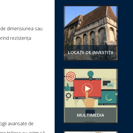
nt de dimensiunea sau
orind rezistența
LOCAȚII DE INVESTIȚII
MULTIMEDIA
logii avansate de
care trăiesc cu astm să