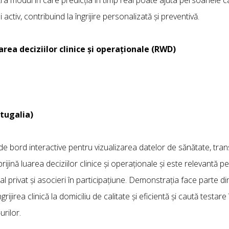
activ, contribuind la îngrijire personalizată și preventivă.
rea deciziilor clinice și operaționale (RWD)
tugalia)
e bord interactive pentru vizualizarea datelor de sănătate, tra
rijină luarea deciziilor clinice și operaționale și este relevantă p
al privat și asocieri în participațiune. Demonstrația face parte d
jirea clinică la domiciliu de calitate și eficientă și caută testare
rilor.