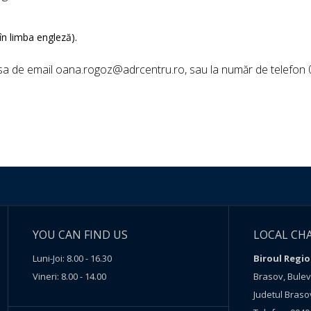
în limba engleză).
dresa de email oana.rogoz@adrcentru.ro, sau la număr de telefon 
YOU CAN FIND US
LOCAL CH
Luni-Joi: 8.00 - 16.30
Biroul Regio
Vineri: 8.00 - 14.00
Brasov, Buleva
Judetul Braso