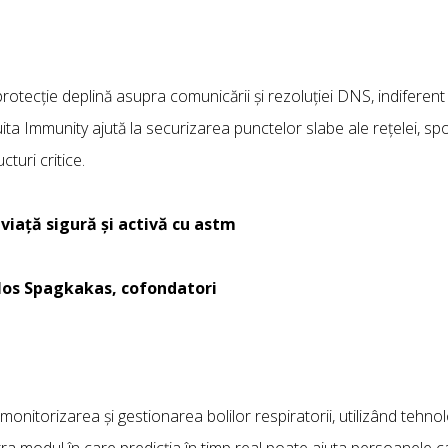
rotecție deplină asupra comunicării și rezoluției DNS, indifere
ta Immunity ajută la securizarea punctelor slabe ale rețelei, sp
cturi critice.
 viață sigură și activă cu astm
ulos Spagkakas, cofondatori
monitorizarea și gestionarea bolilor respiratorii, utilizând tehno
stra modul în care predicția în timp real poate ajuta persoanele 