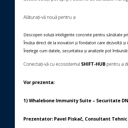
Alăturați-vă nouă pentru a:
Descoperi soluții inteligente concrete pentru sănătate pr
Învăța direct de la inovatori și fondatori care dezvoltă 
Înțelege cum datele, securitatea și analizele pot îmbunătă
Conectați-vă cu ecosistemul
SHIFT-HUB
pentru a di
Vor prezenta:
1) Whalebone Immunity Suite – Securitate DN
Prezentator: Pavel Piskač, Consultant Tehni