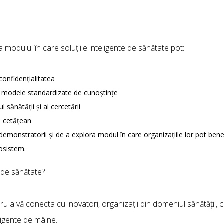
modului în care soluțiile inteligente de sănătate pot:
confidențialitatea
in modele standardizate de cunoștințe
 sănătății și al cercetării
pe cetățean
demonstratorii și de a explora modul în care organizațiile lor pot benef
osistem.
e de sănătate?
u a vă conecta cu inovatori, organizații din domeniul sănătății, ce
ligente de mâine.