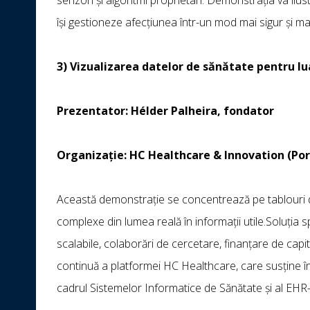
își gestioneze afecțiunea într-un mod mai sigur și mai 
3) Vizualizarea datelor de sănătate pentru lua
Prezentator: Hélder Palheira, fondator
Organizație: HC Healthcare & Innovation (Por
Această demonstrație se concentrează pe tablouri d
complexe din lumea reală în informații utile.Soluția sp
scalabile, colaborări de cercetare, finanțare de capit
continuă a platformei HC Healthcare, care susține îngri
cadrul Sistemelor Informatice de Sănătate și al EHR-u