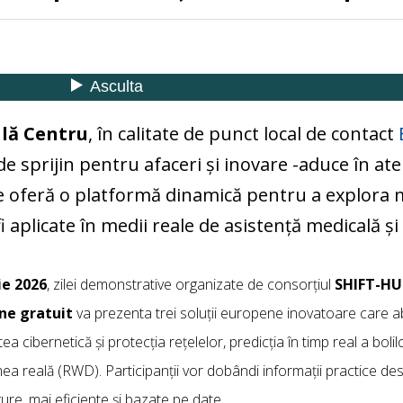
lă Centru
, în calitate de punct local de contact
e sprijin pentru afaceri și inovare -aduce în ate
re oferă o platformă dinamică pentru a explora 
 aplicate în medii reale de asistență medicală și
ie 2026
, zilei demonstrative organizate de consorțiul
SHIFT-HU
ne gratuit
va prezenta trei soluții europene inovatoare care 
ea cibernetică și protecția rețelelor, predicția în timp real a bolilo
ea reală (RWD). Participanții vor dobândi informații practice de
gure, mai eficiente și bazate pe date.