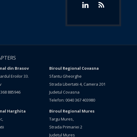
APTERS
nal din Brasov
Biroul Regional Covasna
rdul Eroilor 33.
Sfantu Gheorghe
v
Strada Libertatii 4, Camera 201
 368 885946
Judetul Covasna
Telefon: 0040 367 403980
onal Harghita
Biroul Regional Mures
c,
Targu Mures,
tii
Strada Primariei 2
Judetul Mures