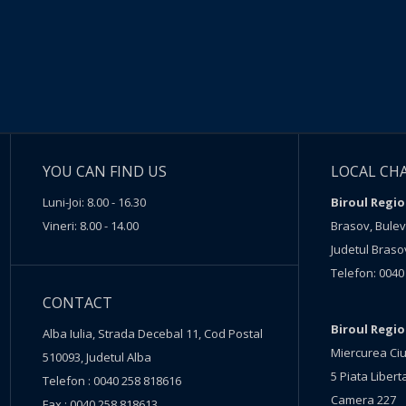
YOU CAN FIND US
LOCAL CH
Luni-Joi: 8.00 - 16.30
Biroul Regio
Vineri: 8.00 - 14.00
Brasov, Buleva
Judetul Braso
Telefon: 0040
CONTACT
Biroul Regi
Alba Iulia, Strada Decebal 11, Cod Postal
Miercurea Ciu
510093, Judetul Alba
5 Piata Liberta
Telefon : 0040 258 818616
Camera 227
Fax : 0040 258 818613