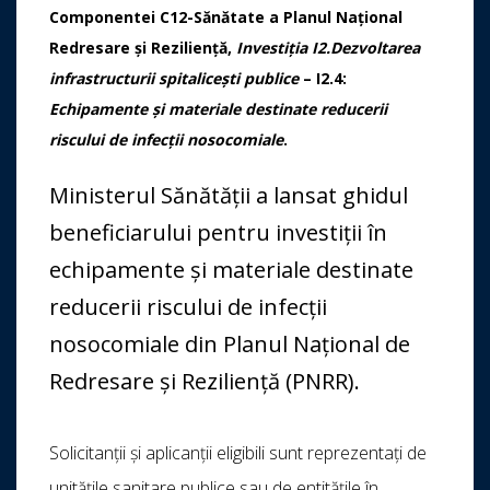
Componentei C12-Sănătate a Planul Național
Redresare și Reziliență,
Investiția I2.Dezvoltarea
infrastructurii spitalicești publice
– I2.4:
Echipamente și materiale destinate reducerii
riscului de infecții nosocomiale
.
Ministerul Sănătății a lansat ghidul
beneficiarului pentru investiții în
echipamente și materiale destinate
reducerii riscului de infecții
nosocomiale din Planul Național de
Redresare și Reziliență (PNRR).
Solicitanții și aplicanții eligibili sunt reprezentați de
unitățile sanitare publice sau de entitățile în