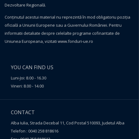
Dezvoltare Regională.
Conţinutul acestui material nu reprezintă în mod obligatoriu poziţia
oficială a Uniunii Europene sau a Guvernului României. Pentru
informatii detaliate despre celelalte programe cofinantate de
Uniunea Europeana, vizitati
www.fonduri-ue.ro
YOU CAN FIND US
Luni-Joi: 8.00 - 16.30
Vineri: 8.00 - 14.00
CONTACT
Alba Iulia, Strada Decebal 11, Cod Postal 510093, Judetul Alba
Telefon : 0040 258 818616
Fax : 0040 258 818613